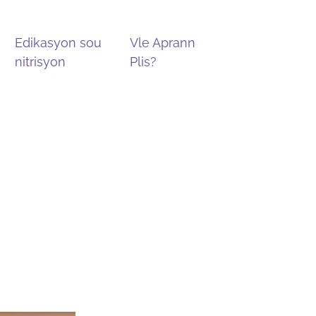
Edikasyon sou
Vle Aprann
Rechèch
nitrisyon
Plis?
ay sou lè