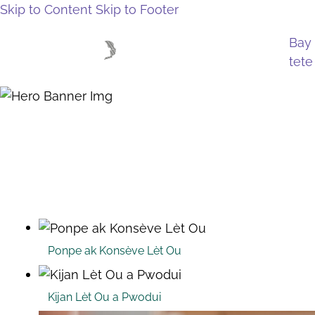
Skip to Content
Skip to Footer
Bay
tete
Tout bag
Lakay
Bay Tete
Tout Bagay Sou Lèt
Ponpe ak Konsève Lèt Ou
Kijan Lèt Ou a Pwodui